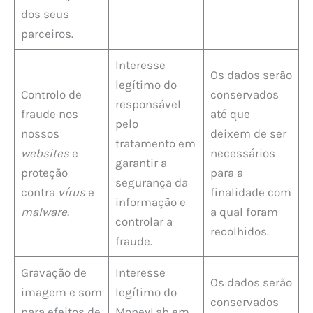
dos seus
parceiros.
Interesse
Os dados serão
legítimo do
Controlo de
conservados
responsável
fraude nos
até que
pelo
nossos
deixem de ser
tratamento em
websites
e
necessários
garantir a
proteção
para a
segurança da
contra
vírus
e
finalidade com
informação e
malware.
a qual foram
controlar a
recolhidos.
fraude.
Gravação de
Interesse
Os dados serão
imagem e som
legítimo do
conservados
para efeitos de
MoneyLab em