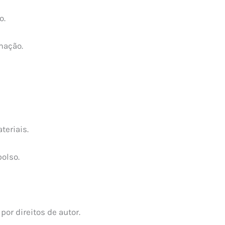
o.
mação.
teriais.
olso.
or direitos de autor.